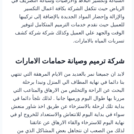
السباكة وتكسير البلاط والارضيات وسباكة التصريف في
الرياض حيث تتكفل الشركة بكافة اعمال التكسير
والإزالة وإحضار المواد الجديدة بالإضافة إلى تركيبها
للعميل حيث نقدم خدمات الترميم المتكامل لتوفير
الوقت والجهد علي العميل وكذلك شركة شركة كشف
تسربات المياه بالامارات.
شركة ترميم وصيانة حمامات الامارات
لابد ان جميعنا نمر بالعديد من الايام المرهقة التي تنتهي
بنا دائما في نهاية المطاف الي المنزل ونبدا برحلة
البحث عن الراحة والتخلص من الارهاق والمتاعب التي
مررنا بها طوال اليوم ورميها جانبا . لذلك نلجأ دائما في
بداية تلك لرحلة بالاسترخاء عن طريق اخذ شاور منعش
سواء في بداية اليوم للانتعاش والاستعداد للخروج او في
نهاية اليوم للاسترخاء والقاء الارهاق عن عاتقنا
لذلك من الصعب ان نتجاهل بعض المشاكل الذي من