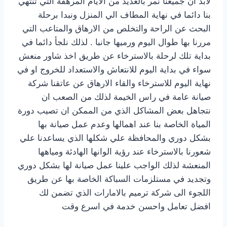
لابد ان جميعنا نمر بالعديد من الايام المرهقة التي تنتهي
بنا دائما في نهاية المطاف الي المنزل ونبدا برحلة
البحث عن الراحة والتخلص من الارهاق والمتاعب التي
مررنا بها طوال اليوم ورميها جانبا . لذلك نلجأ دائما في
بداية تلك لرحلة بالاسترخاء عن طريق اخذ شاور منعش
سواء في بداية اليوم للانتعاش والاستعداد للخروج او في
نهاية اليوم للاسترخاء والقاء الارهاق عن عاتقنا شركة
صيانة عامة في راس الخيمة لذلك من الصعب ان
نتجاهل بعض المشاكل الذي من الممكن ان تصيب دورة
المياة الخاصة بنا عند اهمالها وعدم عمل صيانة بها
بشكل دوري والمحافظة علي شكلها الذي يساعدنا علي
شعورنا بالاسترخاء عند رؤية الوانها الهادئة ومياهها
المنعشة لذلك الواجب علينا عمل صيانة لها بشكل دوري
وتجديد في مستلزمات السباكة الخاصة بها عن طريق
اللجوء الى شركة ترميم بالامارات الذي تضمن لك
افضل تعامل واحسن خدمة في اسرع وقت