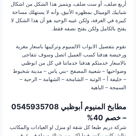
أربع ضلف، أو ست ضلف، ويتميز هذا الشكل من اشكال
شبابيك الوميتال بمظهره الأنيق، وأنه لا يستهلك مساحة
كبيرة في الغرفة، ولكن عيبه الوحيد هو أن هذا الشكل لا
يفتح بالكامل ولكن يفتح نصفه فقط.
نقوم بتفصيل الابواب الالمنيوم وتركيبها باسعار مغرية
ورخيصة هدفنا كسب العميل اتصل وسوف تتفاجى
بالاسعار خدمتكم هدفنا خدماتنا في كل من ابوظبي
وضواحيها – شعبية المصفح -بني ياس – مدينة شخبوط
– خليفة أ – الوثبة – الشامخة – الشهامة – الرحبة –
السمحة – الباهية
مطابخ المنيوم أبوظبي
0545935708
– خصم 40%
شركة دريم طبعا كل شقة او منزل او العيادات والمكاتب
والشركات بيكون فيها اكثر من شباك سواء فى غرف