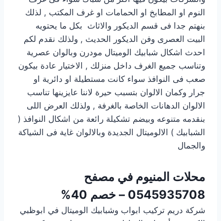
النوم او المطابخ او الحمامات او غرف المكتب , لذلك
بنهتم جدا فى قسم الديكور والاثاث بكل ما يحتويه
البيت العصرى وفن الديكور الحديث , ولذلك نقدم لكم
احدث اشكال شبابيك الوميتال مودرن وبالوان عصرية
وتناسب جميع الغرف داخل منزلك , الاختيار عادة بيكون
صعب فى النوافذ سواء كانت مستطيلة او دائرية او
جرار وكمان الالوان بتسبب حيرة لاننا عايزينها تناسب
الالوان الدهانات الخاصة بالغرفة , ولذلك العرض اللى
بنقدمه متنوعه وبيضم تشكيلة رائعة من اشكال النوافذ (
الشبابيك ) الالوميتال الجديدة وبالالوان غاية فى الشياكة
والجمال
محلات المنيوم في مصفح
0545935708 – خصم 40%
شركة دريم تركيب ابواب وشبابيك الوميتال في ابوظبي