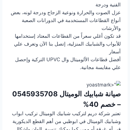
الفنية ودرجة
عزل الصوت والحرارة ونوعية الزجاج ودرجة لونه، بعض
أنواع القطاعات المستخدمة في الدورانات الصعبة
والأرشات
قد تكون أغلي سعراً من القطاعات المعتاد إستخدامها
للأبواب والشبابيك المنزلية، إتصل بنا الاَن وتعرف علي
أسعار
أفضل قطاعات الألوميتال وال UPVC التركية وإحصل
علي مقايسة مجانية.
صيانة شبابيك الوميتال
0545935708
– خصم 40%
تعتبر شركة دريم لتركيب شبابيك الوميتال تركيب ابواب
وشبابيك الوميتال في ابوظبي من أهم القطع الديكورية
في أي غرفة أو ممر، كما يمكنك تنسيق الوان واشكال