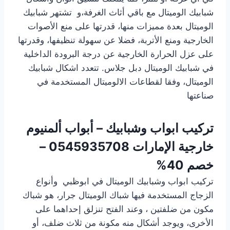
شبابيك الوميتال مع باقي أثاث الغرفة،و تشتهر شبابيك
الوميتال بعدة مميزات منها، قدرتها على منع الأصوات
الخارجية ومنع الأتربة، فضلا عن سهولة تنظيفها، وقدرتها
على عزل الحرارة الخارجية عن درجة البرودة الداخلية
في شبابيك الوميتال دبل جلاس. تتعدد اشكال شبابيك
الوميتال، وفقا لقطاعات الالوميتال المستخدمة في
صناعتها
تركيب ابواب وشبابيك – أبواب ألمنيوم
خارجية الإمارات
0545935708 –
خصم 40%
تركيب ابواب وشبابيك الوميتال في ابوظبي وأنواع
الزجاج المستخدمة فيها شباك الوميتال جرار، هو شباك
مكون من ضلفتين ، وعند الفتح تنزلق إحداهما على
الأخرى، ويوجد أشكال منه مكونة من ثلاث ضلف، أو