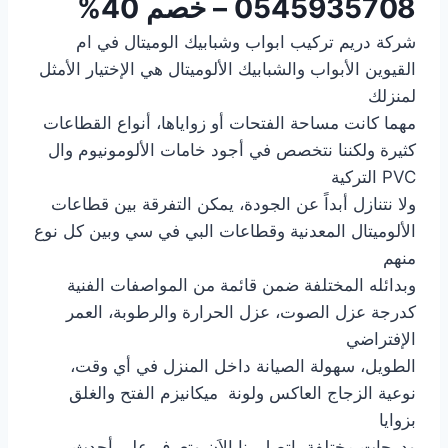
0545935708 – خصم 40%
شركة دريم تركيب ابواب وشبابيك الوميتال في ام
القيوين الأبواب والشبابيك الألوميتال هي الإختيار الأمثل
لمنزلك
مهما كانت مساحة الفتحات أو زواياها، أنواع القطاعات
كثيرة ولكننا نتخصص في أجود خامات الألومونيوم وال
PVC التركية
ولا نتنازل أبداً عن الجودة، يمكن التفرقة بين قطاعات
الألوميتال المعدنية وقطاعات البي في سي وبين كل نوع
منهم
وبدائله المختلفة ضمن قائمة من المواصفات الفنية
كدرجة عزل الصوت، عزل الحرارة والرطوبة، العمر
الإفتراضي
الطويل، سهولة الصيانة داخل المنزل في أي وقت،
نوعية الزجاج العاكس ولونة ميكانيزم الفتح والغلق
بزوايا
ودرجات مختلفة، إتصل بنا الاَن وتعرف علي أحدث