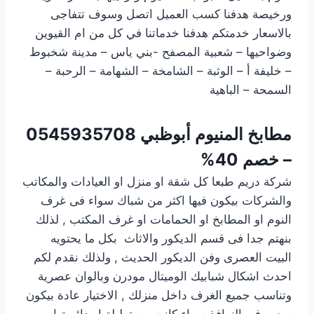
ورخيصة هدفنا كسب العميل اتصل وسوف تتفاجى
بالاسعار خدمتكم هدفنا خدماتنا في كل من ام القيوين
وضواحيها – شعبية المصفح -بني ياس – مدينة شخبوط
– خليفة أ – الوثبة – الشامخة – الشهامة – الرحبة –
السمحة – الباهية
مطابخ المنيوم أبوظبي
0545935708
– خصم 40%
شركة دريم طبعا كل شقة او منزل او العيادات والمكاتب
والشركات بيكون فيها اكثر من شباك سواء فى غرف
النوم او المطابخ او الحمامات او غرف المكتب , لذلك
بنهتم جدا فى قسم الديكور والاثاث بكل ما يحتويه
البيت العصرى وفن الديكور الحديث , ولذلك نقدم لكم
احدث اشكال شبابيك الوميتال مودرن وبالوان عصرية
وتناسب جميع الغرف داخل منزلك , الاختيار عادة بيكون
صعب فى النوافذ سواء كانت مستطيلة او دائرية او