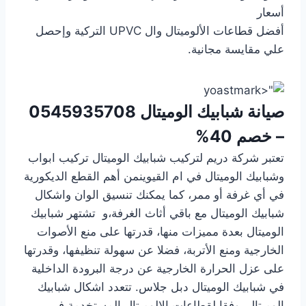
أسعار
أفضل قطاعات الألوميتال وال UPVC التركية وإحصل
علي مقايسة مجانية.
صيانة شبابيك الوميتال
0545935708
– خصم 40%
تعتبر شركة دريم لتركيب شبابيك الوميتال تركيب ابواب
وشبابيك الوميتال في ام القيوينمن أهم القطع الديكورية
في أي غرفة أو ممر، كما يمكنك تنسيق الوان واشكال
شبابيك الوميتال مع باقي أثاث الغرفة،و تشتهر شبابيك
الوميتال بعدة مميزات منها، قدرتها على منع الأصوات
الخارجية ومنع الأتربة، فضلا عن سهولة تنظيفها، وقدرتها
على عزل الحرارة الخارجية عن درجة البرودة الداخلية
في شبابيك الوميتال دبل جلاس. تتعدد اشكال شبابيك
الوميتال، وفقا لقطاعات الالوميتال المستخدمة في