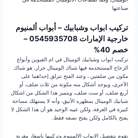
صناعتها
تركيب ابواب وشبابيك – أبواب ألمنيوم
خارجية الإمارات
0545935708 –
خصم 40%
تركيب ابواب وشبابيك الوميتال في ام القيوين وأنواع
الزجاج المستخدمة فيها شباك الوميتال جرار، هو شباك
مكون من ضلفتين ، وعند الفتح تنزلق إحداهما على
الأخرى، ويوجد أشكال منه مكونة من ثلاث ضلف، أو
أربع ضلف، أو ست ضلف، ويتميز هذا الشكل من اشكال
شبابيك الوميتال بمظهره الأنيق، وأنه لا يستهلك مساحة
كبيرة في الغرفة، ولكن عيبه الوحيد هو أن هذا الشكل لا
يفتح بالكامل ولكن يفتح نصفه فقط.
نقوم بتفصيل الابواب الالمنيوم وتركيبها باسعار مغرية