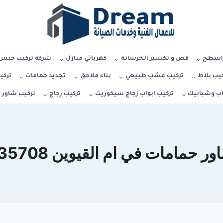
اسطح
قص و تكسير الخرسانة
كهربائي منازل
شركة تركيب جبس 
يب بلاط
تركيب عشب طبيعي
بناء ملاحق
تجديد حمامات
تركي
اب وشبابيك
تركيب ابواب زجاج سيكوريت
تركيب زجاج
تركيب شاور 
حمامات في ام القيوين 0545935708