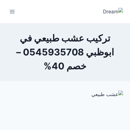
Ski
t
conten
تركيب عشب طبيعي في
ابوظبي 0545935708 –
خصم 40%