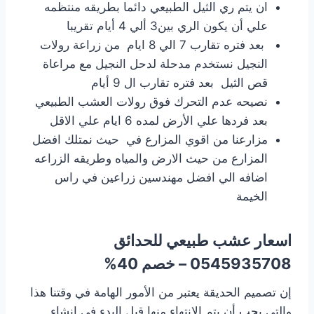
ان يتم ري الثيل الطبيعي دائما بطريقه منتظمه
علي أن يكون الري بين3 ألي 4 أيام تقريبا
بعد فتره تقارب 7 الي 8 ايام من زراعة رولات
النجيل نستخدم مدحلة لدحل النجيل مع مراعاة
قص الثيل بعد فتره تقارب ال 9 أيام
نصيحه عدم التحرك فوق رولات العشب الطبيعي
بعد فردها علي الأرض لمده 6 ايام علي الاقل
مزارعنا من اقوي المزارع في حيث نمتلك افضل
المزارع من حيث الارض والمياه وطريقه الزراعه
اضافه الي افضل مهندسين زراعين في راس
الخيمة
اسعار عشب طبيعي للحدائق
0545935708 – خصم 40%
إن تصميم الحديقة يعتبر من الأمور الهامة في وقتنا هذا
والتي يجب أن يتم الإنتهاء منها قبل البدء في إنشاء