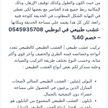
من حيث اللون والطول وكذلك توقيف الإزهار، وذلك
لإمكانية ربط جميع هذة العناصر مع بعضها لكي تعطي
في النهاية الشكل المطلوب في الحديقة كلوحة فنية
رائعة، لكن كل هذا يعتمد علي مساحة الحديقة ومكانها
عشب طبيعي
في ابوظبي
0545935708
– خصم 40%
تركيب عشب طبيعي | العشب الطبيعي كالطبيعي تتعدد
أنواعه وخصائصه فمنه الطري والخفيف وآخر قوي وأكثر
متانة، وحسب النوع تختلف طريقة التركيب والصيانة،
وعليه سنذكر لكم بعض أنواع العشب الطبيعي :
البولي إيثيلين : العشب الطبيعي المثالي لأصحاب
المنازل الذين يرغبون في الحصول على مساحة
خضراء دون التضحية بالجمال.
نايلون : العشب الطبيعي المصنوع من النايلون هو
واحد من افضل انواع العشب الطبيعي للمنازل ،