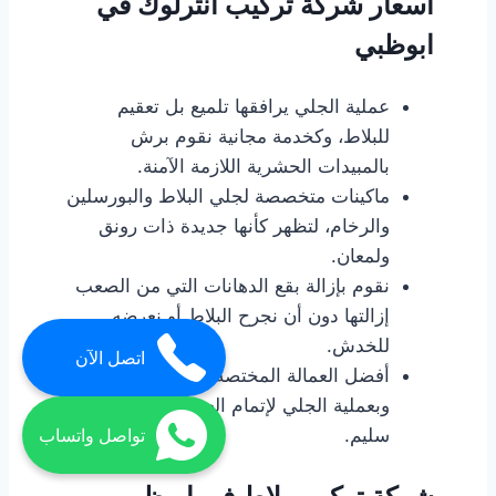
اسعار شركة تركيب انترلوك في
ابوظبي
عملية الجلي يرافقها تلميع بل تعقيم
للبلاط، وكخدمة مجانية نقوم برش
بالمبيدات الحشرية اللازمة الآمنة.
ماكينات متخصصة لجلي البلاط والبورسلين
والرخام، لتظهر كأنها جديدة ذات رونق
ولمعان.
نقوم بإزالة بقع الدهانات التي من الصعب
إزالتها دون أن نجرح البلاط أو نعرضه
للخدش.
اتصل الآن
أفضل العمالة المختصة في التنظيف
وبعملية الجلي لإتمام العمل على نحو
سليم.
تواصل واتساب