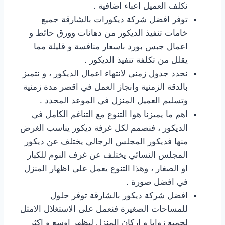
نكلف العميل اعباء اضافية .
توفر افضل شركة ديكورات بالشارقة جميع
خامات تنفيذ الديكور من دهانات وورق حائط و
اعمال جبس بورد باسعار منافسة و قليلة مما
يقلل من تكلفة تنفيذ الديكور .
نحدد جدول زمنى لانتهاء اعمال الديكور ، و نتميز
بالدقة الزمنية وانجاز العمل في اقصر مدة زمنية
وتسليم العميل المنزل في الموعد المحدد .
اهم ما يميزنا هوا التنوع مع التناغم الكامل في
الديكور ، فنصمم لكل غرفة ديكور يناسب الغرض
منها فديكور المجلس الرجالي يختلف عن ديكور
المجلس النسائي يختلف عن غرف النوم للكبار
او الصغار ، وهذا التنوع يعمل على اظهار المنزل
في افضل صورة .
افضل شركة ديكور بالشارقة توفر حلول
للمساحات الصغيرة فنعمل على الاستغلال الامثل
لجميع زوايا و اركان المنزل ليظهر اوسع و اكثر