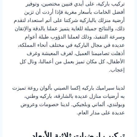
تركيب باركية، على أيدي فنيين مختصين، وتوفير
أفضل الخامات بأسعار مغرية فإذا أردت أن تزين
أرضية منزلك بالباركية شركتنا على أتم استعداد لتقدم
ذلك، والنتائج جميلة للغاية يتميز عملنا بالدقة والاِتقان
وسرعة التنفيذ، وذلك لعملنا الدؤوب طيلة أعوام
عديدة في مجال الباركية في مختلف أنحاء المملكة،
أذهلت تصاميمنا العميل، لغرف المعيشة وغرف
الأطفال، كل مكان تميز بعمل من أعمالنا، ونال كل
إعجاب.
لدينا سيراميك باركيه اِكسا الصيني بألوان روعة تميزت
به أرضيات منازل عديدة بالشارقة، باركيه وطني،
وبولندي، ألماني وبلجيكي. لدينا خصومات وعروض
عديدة على مدار العام.
تركيب ارضيات ثلاثية الأبعاد