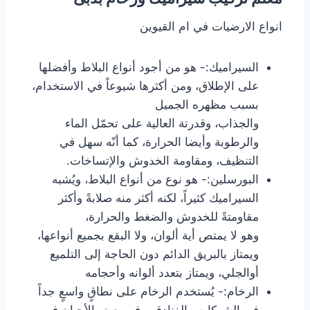
انواع الارضيات في ام القيوين
السيراميك:- هو من أجود أنواع البلاط وأفضلها
على الإطلاق، ومن أكثرها شيوعاً في الاستخدام،
بسبب مظهره الجميل
والجذاب، وقدرتة العالية على تحمّل الماء
والرطوبة وأيضا الحرارة، كما أنّه سهل في
التنظيف، ومقاومة الخدوش والإتساخات.
البورسلين:- هو نوع من أنواع البلاط، ويُشبه
السيراميك كثيراً، لكنه أكثر منه صلابةً وأكثر
مقاومتةً للخدوش والضغط والحرارة،
وهو لا يمتص أية ألوان، ولا البقع بجميع أنواعها،
ويمتاز بالبريق الدائم دون الحاجة إلى التلميع
أوالجلي، ويمتاز بتعدد ألوانه وأحجامه
الرخام:- يُستخدم الرخام على نطاقٍ واسعٍ جداً
في الشركات والفنادق، وفي بعض الأحيان في