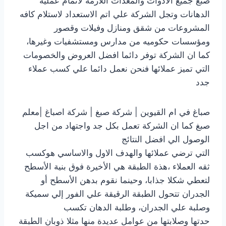
صبغ جميع الادوات والمعدات اللازمه لاتمام عمليه
الدهانات وتجل الشركة علي اتم الاستعداد لاستلام كافه
المشروعات من شقق ومنازل وفيلات وقصور
ومؤسسات حكوميه من مدارس ومستشفيات وغيرها،
كما ان الشركة توفر دائما افضل العروض والخصومات
التي تميز عملائها فنحن نعمل دائما علي كسب عملاء
جدد
صباغ في ام القيوين | شركة صبغ | شركة اصباغ |معلم
صبغ كما ان الشركة تعمل بكل جد واجتهاد من اجل
الوصول الي افضل النتائج
التي ترضي عملائها والهدف الاول والاساسي هوكسب
ثقه العملاء ،هذة الطبقة هي الأخيرة فوق بنية الأسطح
لتعطي شكلا جذابا، وحينما نقوم بدهن الأسطح أو
الجدران تتحول الطبقة الرقيقة علي الفور إلي سميكة
وصلبة علي الجدران، وطلبة الدهان تكسب
حدتها وصلابتها من عوامل عديدة منها مثلا ذوبان الطبقة