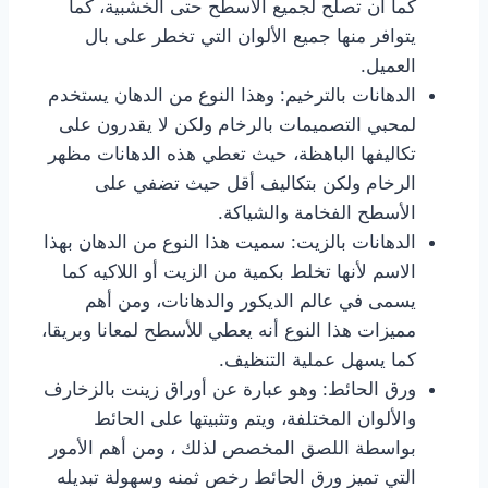
كما أن تصلح لجميع الأسطح حتى الخشبية، كما
يتوافر منها جميع الألوان التي تخطر على بال
العميل.
الدهانات بالترخيم: وهذا النوع من الدهان يستخدم
لمحبي التصميمات بالرخام ولكن لا يقدرون على
تكاليفها الباهظة، حيث تعطي هذه الدهانات مظهر
الرخام ولكن بتكاليف أقل حيث تضفي على
الأسطح الفخامة والشياكة.
الدهانات بالزيت: سميت هذا النوع من الدهان بهذا
الاسم لأنها تخلط بكمية من الزيت أو اللاكيه كما
يسمى في عالم الديكور والدهانات، ومن أهم
مميزات هذا النوع أنه يعطي للأسطح لمعانا وبريقا،
كما يسهل عملية التنظيف.
ورق الحائط: وهو عبارة عن أوراق زينت بالزخارف
والألوان المختلفة، ويتم وتثبيتها على الحائط
بواسطة اللصق المخصص لذلك ، ومن أهم الأمور
التي تميز ورق الحائط رخص ثمنه وسهولة تبديله