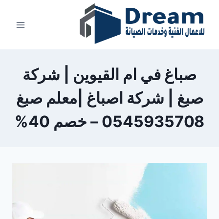
Ski
t
conten
صباغ في ام القيوين | شركة
صبغ | شركة اصباغ |معلم صبغ
0545935708 – خصم 40%