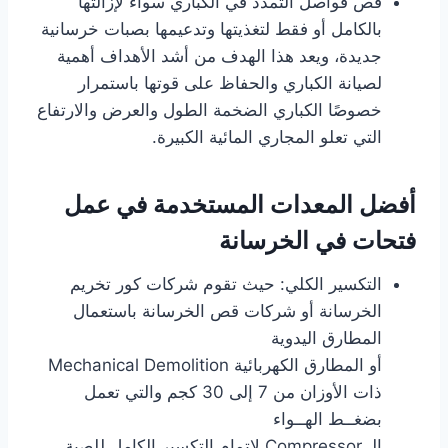
قص فواصل التمدد في الكباري سواءً لإزالتها
بالكامل أو فقط لتغذيتها وتدعيمها بصبات خرسانية
جديدة، ويعد هذا الهدف من أشد الأهداف أهمية
لصيانة الكباري والحفاظ على قوتها باستمرار
خصوصًا الكباري الضخمة الطول والعرض والارتفاع
التي تعلو المجاري المائية الكبيرة.
أفضل المعدات المستخدمة في عمل
فتحات في الخرسانة
التكسير الكلي: حيث تقوم شركات كور تخريم
الخرسانة أو شركات قص الخرسانة باستعمال
المطارق اليدوية
أو المطارق الكهربائية Mechanical Demolition
ذات الأوزان من 7 إلى 30 كجم والتي تعمل
بضغــط الهــواء
الـ Compressor لإتمام التكسير الكامل للصبة